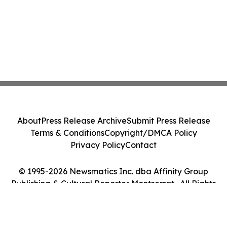
About
Press Release Archive
Submit Press Release
Terms & Conditions
Copyright/DMCA Policy
Privacy Policy
Contact
© 1995-2026 Newsmatics Inc. dba Affinity Group
Publishing & Cultural Reporter Montserrat . All Rights
Reserved.
Cookie Settings / Your Privacy Choices