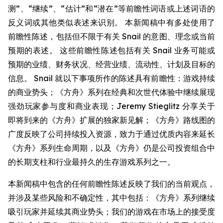
测”、“继续”、“估计”和“潜在”等前瞻性词语或上述词语的
反义词或其他类似表述来识别。 本新闻稿中有多处使用了
前瞻性陈述，包括但不限于有关 Snail 的意图、理念或当前
预期的表述。 这些前瞻性陈述包括有关 Snail 业务可能或
预期的业绩、财务状况、经营业绩、流动性、计划及目标的
信息。 Snail 就以下事项所作的陈述具有前瞻性：游戏持续
的商业势头；《方舟》系列在经典和次世代体验中继续展现
强劲玩家参与度和商业表现；Jeremy Stieglitz 分享关于
即将到来的《方舟》扩展的独家新见解；《方舟》路线图的
广度反映了公司持续投入资源，致力于通过优质内容来延长
《方舟》系列生命周期，以及《方舟》仍是公司投资组合中
的长期支柱和行业最持久的生存游戏系列之一。
本新闻稿中包含的任何前瞻性陈述反映了我们的当前观点，
并涉及某些风险和不确定性，其中包括：《方舟》系列继续
吸引玩家并延续其商业势头；我们的游戏在市场上的接受度