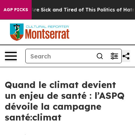
People Are Sick and Tired of This Politics of Hatred”
T
AGP PICKS
Quand le climat devient
un enjeu de santé : l’ASPQ
dévoile la campagne
santé:climat