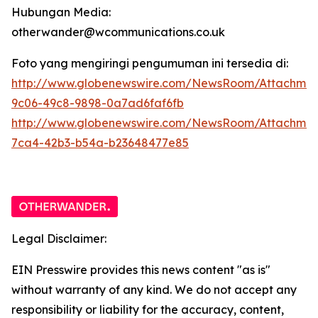
Hubungan Media:
otherwander@wcommunications.co.uk
Foto yang mengiringi pengumuman ini tersedia di:
http://www.globenewswire.com/NewsRoom/Attachmen
9c06-49c8-9898-0a7ad6faf6fb
http://www.globenewswire.com/NewsRoom/Attachme
7ca4-42b3-b54a-b23648477e85
Legal Disclaimer:
EIN Presswire provides this news content "as is"
without warranty of any kind. We do not accept any
responsibility or liability for the accuracy, content,